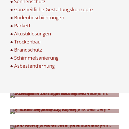
●
Sonnenschutz
●
Ganzheitliche Gestaltungskonzepte
●
Bodenbeschichtungen
●
Parkett
●
Akustiklösungen
●
Trockenbau
●
Brandschutz
●
Schimmelsanierung
●
Asbestentfernung
Ganzheitliche Gestaltungskonzepte
Fassadenreinigung
Fliesenarbeiten