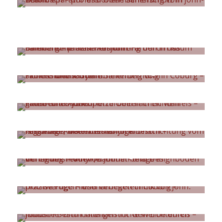
Gerüstbau
Innenanstriche
Schimmelsanierung
Putzarbeiten
Außenanstriche
Renovierungen
Fliesenarbeiten
Hallenanstriche