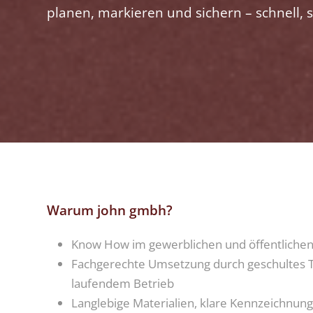
planen, markieren und sichern – schnell, 
Warum john gmbh?
Know How im gewerblichen und öffentlichen
Fachgerechte Umsetzung durch geschultes 
laufendem Betrieb
Langlebige Materialien, klare Kennzeichnung