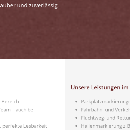
sauber und zuverlässig.
Unsere Leistungen im
 Bereich
Parkplatzmarkierung
Team – auch bei
Fahrbahn- und Verkeh
Fluchtweg- und Rett
, perfekte Lesbarkeit
Hallenmarkierung z. B