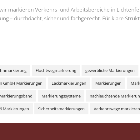
wir markieren Verkehrs- und Arbeitsbereiche in Lichtenfe
ng – durchdacht, sicher und fachgerecht. Für klare Strukt
ahnmarkierung
Fluchtwegmarkierung
gewerbliche Markierungen
hn GmbH Markierungen
Lackmarkierungen
Markierungen
Mark
Markierungsband
Markierungssysteme
nachleuchtende Markieru
S6 Markierungen
Sicherheitsmarkierungen
Verkehrswege markieren