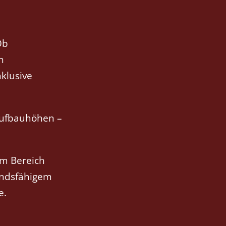
Ob
n
klusive
Aufbauhöhen –
im Bereich
andsfähigem
e.