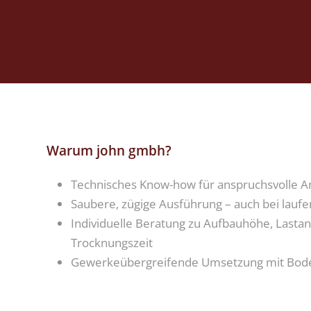
Warum john gmbh?
Technisches Know-how für anspruchsvolle
Saubere, zügige Ausführung – auch bei lauf
Individuelle Beratung zu Aufbauhöhe, Lasta
Trocknungszeit
Gewerkeübergreifende Umsetzung mit Bode