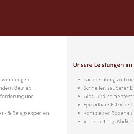
Unsere Leistungen im 
 Anwendungen
Fachberatung zu Troc
endem Betrieb
Schneller, sauberer 
nforderung und
Gips- und Zementest
Epoxidharz-Estriche f
n- & Belagsexperten
Kompletter Bodenaufb
Vorbereitung, Abdic