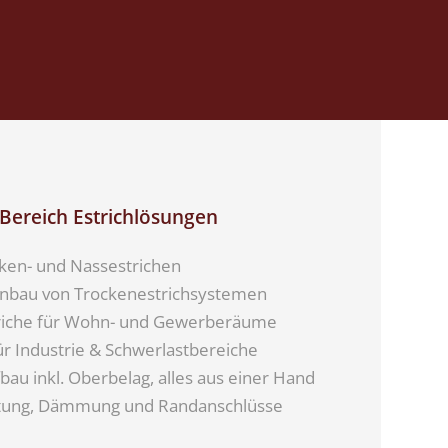
Bereich Estrichlösungen
ken- und Nassestrichen
Einbau von Trockenestrichsystemen
riche für Wohn- und Gewerberäume
ür Industrie & Schwerlastbereiche
au inkl. Oberbelag, alles aus einer Hand
htung, Dämmung und Randanschlüsse