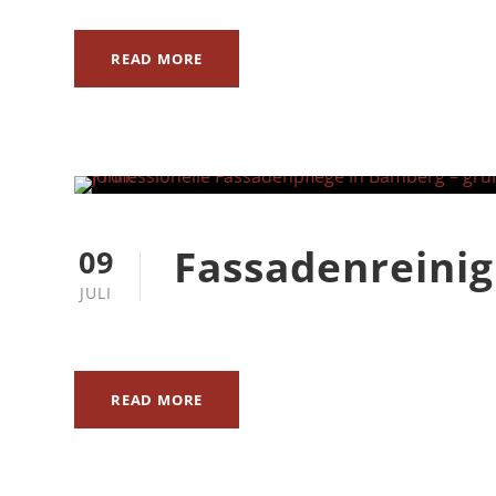
READ MORE
Fassadenreini
09
JULI
READ MORE