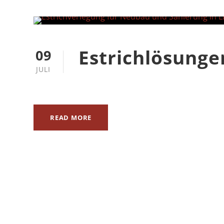
john gmbh
Gründleinsweg 1
96215 Lichtenfels
Estrichlösunge
09
09571.973804-0
JULI
post@maler-john.de
Schauen Sie auch hier vorbei:
READ MORE
COPYRIGHT 2026 | JOHN GMBH