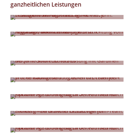
ganzheitlichen Leistungen
Kreative Wandgestaltung
Außenanstriche
Asbestentfernung
Sonnenschutz
Trockenbau
Bodenbeläge
Brandschutz
Parkett