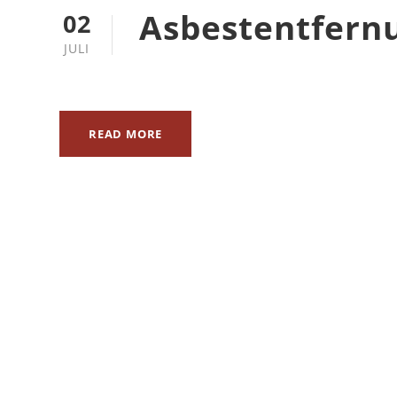
Asbestentfern
02
JULI
READ MORE