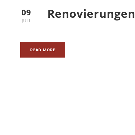
Renovierunge
09
JULI
READ MORE